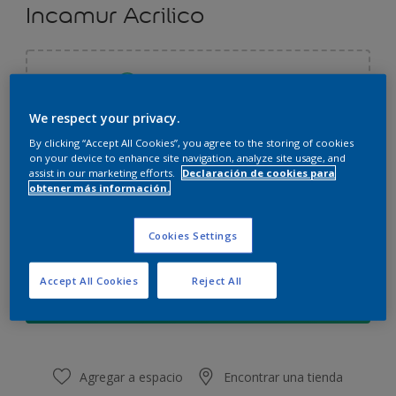
Incamur Acrilico
Seleccionar un color
We respect your privacy.
By clicking “Accept All Cookies”, you agree to the storing of cookies
3,6L
on your device to enhance site navigation, analyze site usage, and
assist in our marketing efforts.
Declaración de cookies para
obtener más información.
3,6L
Cantidad
Calculadora de pintura
4L
Cookies Settings
Calcular
17,4L
Accept All Cookies
Reject All
20L
Agregar a la lista de deseos
Agregar a espacio
Encontrar una tienda