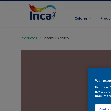
Colores
Produ
Productos
Incamur Acrilico
We respe
By clicking
navigation, 
más infor
Cookies