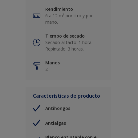
Rendimiento
6 a 12 m² por litro y por
mano.
Tiempo de secado
Secado al tacto: 1 hora.
Repintado: 3 horas.
Manos
2
Características de producto
Antihongos
Antialgas
Blanco entintable con el