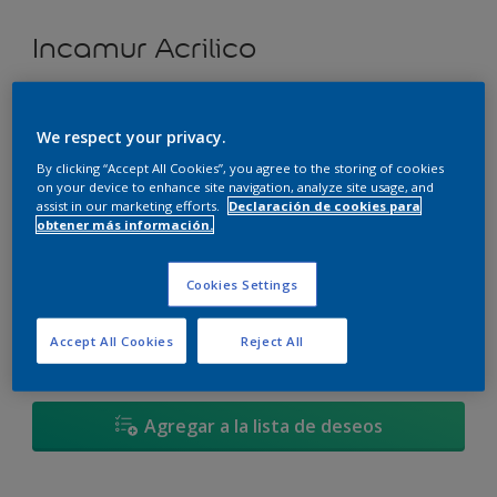
Incamur Acrilico
Orilla del Lago Azul - 90BG 31/124
We respect your privacy.
Cambiar de color
By clicking “Accept All Cookies”, you agree to the storing of cookies
on your device to enhance site navigation, analyze site usage, and
Tamaño
assist in our marketing efforts.
Declaración de cookies para
obtener más información.
3,6L
17,4L
Cookies Settings
Cantidad
Calculadora de pintura
Accept All Cookies
Reject All
Calcular
Agregar a la lista de deseos