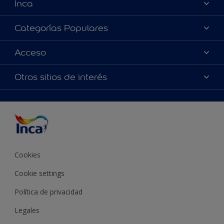
Inca
Acerca de Inca
Categorías Populares
Contactanos
Colores
Acceso
Encontrá un distribuidor Inca
Productos
Mapa del sitio
Accesibilidad
Otros sitios de interés
Inspiración
Términos y Condiciones de Venta
Precisión del color
Asesoramiento
Línea Industrial
Color del año Inca
Cookies
Cookie settings
Política de privacidad
Legales