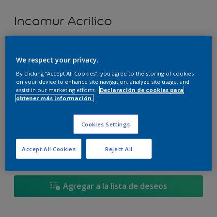
Incamur Acrilico
Tierra Rosa - 50YR 53/160
We respect your privacy.
Cambiar de color
By clicking “Accept All Cookies”, you agree to the storing of cookies
on your device to enhance site navigation, analyze site usage, and
Tamaño
assist in our marketing efforts.
Declaración de cookies para
obtener más información.
3,6L
17,4L
Cookies Settings
Cantidad
Calculadora de pintura
Accept All Cookies
Reject All
Calcular
Agregar a la lista de deseos