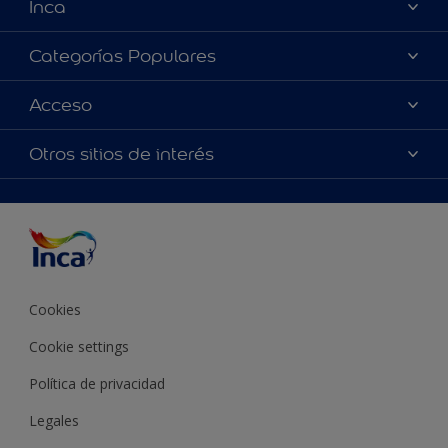
Inca
Acerca de Inca
Categorías Populares
Contactanos
Colores
Acceso
Encontrá un distribuidor Inca
Productos
Mapa del sitio
Accesibilidad
Otros sitios de interés
Inspiración
Términos y Condiciones de Venta
Precisión del color
Asesoramiento
Línea Industrial
Color del año Inca
Cookies
Cookie settings
Política de privacidad
Legales