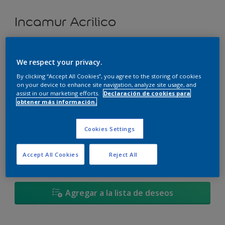
Incamur Acrilico
Verde Dorado * - 45YY 51/758
We respect your privacy.
Cambiar de color
By clicking “Accept All Cookies”, you agree to the storing of cookies
on your device to enhance site navigation, analyze site usage, and
Tamaño
assist in our marketing efforts.
Declaración de cookies para
obtener más información.
3,6L
17,4L
Cookies Settings
Cantidad
Calculadora de pintura
Accept All Cookies
Reject All
Calcular
Agregar a la lista de deseos