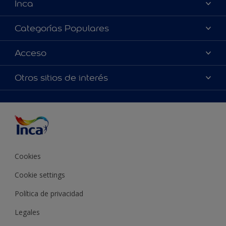
Inca
Acerca de Inca
Categorías Populares
Contactanos
Colores
Acceso
Encontrá un distribuidor Inca
Productos
Mapa del sitio
Accesibilidad
Otros sitios de interés
Inspiración
Términos y Condiciones de Venta
Precisión del color
Asesoramiento
Línea Industrial
Color del año Inca
Cookies
Cookie settings
Política de privacidad
Legales