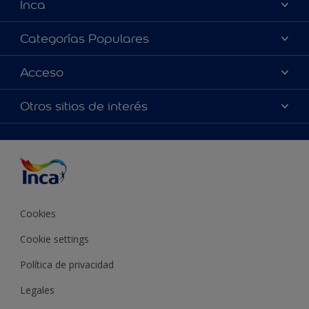
Inca
Acerca de Inca
Categorías Populares
Contactanos
Colores
Acceso
Encontrá un distribuidor Inca
Productos
Mapa del sitio
Accesibilidad
Otros sitios de interés
Inspiración
Términos y Condiciones de Venta
Precisión del color
Asesoramiento
Línea Industrial
Color del año Inca
Cookies
Cookie settings
Política de privacidad
Legales