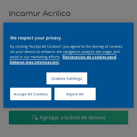
Incamur Acrilico
Deleite Caribeño - 39BG 21/339
We respect your privacy.
Cambiar de color
By clicking “Accept All Cookies”, you agree to the storing of cookies
on your device to enhance site navigation, analyze site usage, and
Tamaño
assist in our marketing efforts.
Declaración de cookies para
obtener más información.
3,6L
17,4L
Cookies Settings
Cantidad
Calculadora de pintura
Accept All Cookies
Reject All
Calcular
Agregar a la lista de deseos