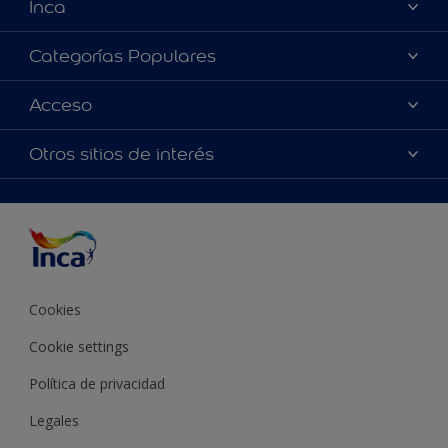
Inca
Acerca de Inca
Categorías Populares
Contactanos
Colores
Acceso
Encontrá un distribuidor Inca
Productos
Mapa del sitio
Accesibilidad
Otros sitios de interés
Inspiración
Términos y Condiciones de Venta
Precisión del color
Asesoramiento
Línea Industrial
Color del año Inca
Cookies
Cookie settings
Política de privacidad
Legales