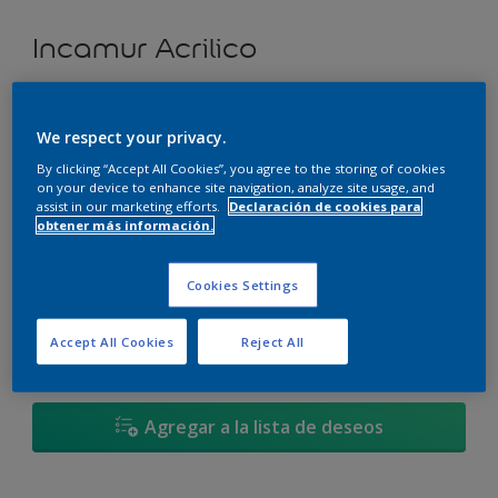
Incamur Acrilico
Lavanda Crepúsculo - 38BB 69/096
We respect your privacy.
Cambiar de color
By clicking “Accept All Cookies”, you agree to the storing of cookies
on your device to enhance site navigation, analyze site usage, and
Tamaño
assist in our marketing efforts.
Declaración de cookies para
obtener más información.
3,6L
17,4L
Cookies Settings
Cantidad
Calculadora de pintura
Accept All Cookies
Reject All
Calcular
Agregar a la lista de deseos