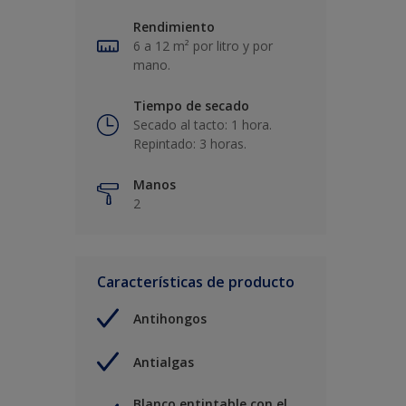
Rendimiento
6 a 12 m² por litro y por
mano.
Tiempo de secado
Secado al tacto: 1 hora.
Repintado: 3 horas.
Manos
2
Características de producto
Antihongos
Antialgas
Blanco entintable con el