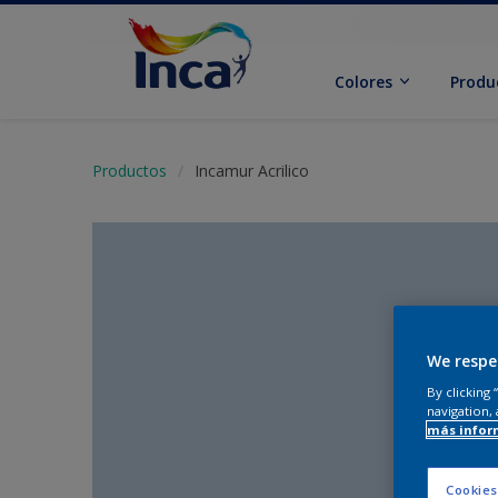
Colores
Produ
Productos
Incamur Acrilico
We respe
By clicking
navigation, 
más infor
Cookies