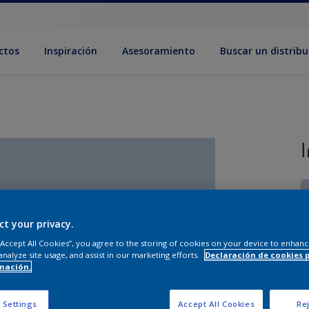
ctos
Inspiración
Asesoramiento
Buscar un distribu
ct your privacy.
 “Accept All Cookies”, you agree to the storing of cookies on your device to enhanc
T
analyze site usage, and assist in our marketing efforts.
Declaración de cookies 
mación.
 Settings
Accept All Cookies
Rej