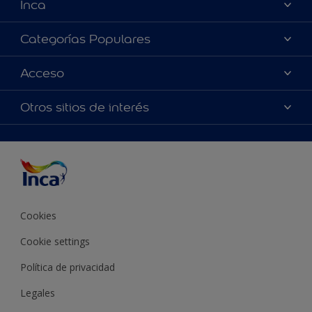
Inca
Acerca de Inca
Categorías Populares
Contactanos
Colores
Acceso
Encontrá un distribuidor Inca
Productos
Mapa del sitio
Accesibilidad
Otros sitios de interés
Inspiración
Términos y Condiciones de Venta
Precisión del color
Asesoramiento
Línea Industrial
Color del año Inca
Cookies
Cookie settings
Política de privacidad
Legales