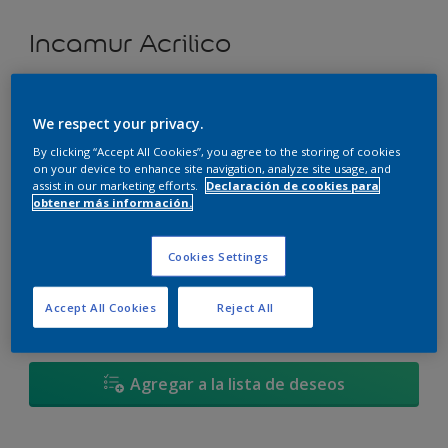
Incamur Acrilico
Yacimiento de Oro - 20YY 46/425
We respect your privacy.
Cambiar de color
By clicking “Accept All Cookies”, you agree to the storing of cookies
on your device to enhance site navigation, analyze site usage, and
Tamaño
assist in our marketing efforts.
Declaración de cookies para
obtener más información.
3,6L
17,4L
Cookies Settings
Cantidad
Calculadora de pintura
Accept All Cookies
Reject All
Calcular
Agregar a la lista de deseos