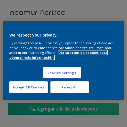
Incamur Acrilico
Estación Tormentosa - 18BB 18/075
We respect your privacy.
Cambiar de color
By clicking “Accept All Cookies”, you agree to the storing of cookies
on your device to enhance site navigation, analyze site usage, and
Tamaño
assist in our marketing efforts.
Declaración de cookies para
obtener más información.
3,6L
17,4L
Cookies Settings
Cantidad
Calculadora de pintura
Accept All Cookies
Reject All
Calcular
Agregar a la lista de deseos