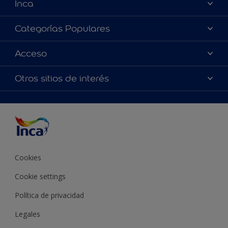
Inca
Acerca de Inca
Categorías Populares
Contactanos
Colores
Acceso
Encontrá un distribuidor Inca
Productos
Mapa del sitio
Accesibilidad
Otros sitios de interés
Inspiración
Términos y Condiciones de Venta
Precisión del color
Asesoramiento
Línea Industrial
Color del año Inca
Cookies
Cookie settings
Política de privacidad
Legales