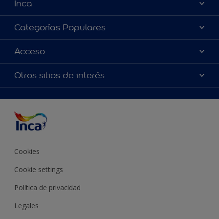
Inca
Acerca de Inca
Categorías Populares
Contactanos
Colores
Acceso
Encontrá un distribuidor Inca
Productos
Mapa del sitio
Accesibilidad
Otros sitios de interés
Inspiración
Términos y Condiciones de Venta
Precisión del color
Asesoramiento
Línea Industrial
Color del año Inca
Cookies
Cookie settings
Política de privacidad
Legales