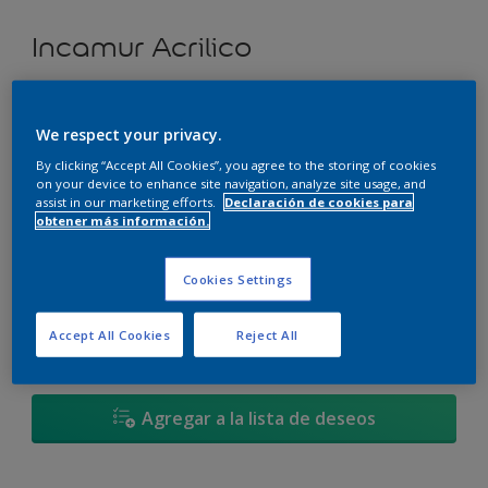
Incamur Acrilico
Andino - 09BB 77/019
We respect your privacy.
Cambiar de color
By clicking “Accept All Cookies”, you agree to the storing of cookies
on your device to enhance site navigation, analyze site usage, and
Tamaño
assist in our marketing efforts.
Declaración de cookies para
obtener más información.
3,6L
17,4L
Cookies Settings
Cantidad
Calculadora de pintura
Accept All Cookies
Reject All
Calcular
Agregar a la lista de deseos