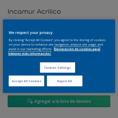
Incamur Acrilico
Oriental Increíble * - 04YR 11/537
We respect your privacy.
Cambiar de color
By clicking “Accept All Cookies”, you agree to the storing of cookies
on your device to enhance site navigation, analyze site usage, and
Tamaño
assist in our marketing efforts.
Declaración de cookies para
obtener más información.
3,6L
17,4L
Cookies Settings
Cantidad
Calculadora de pintura
Accept All Cookies
Reject All
Calcular
Agregar a la lista de deseos