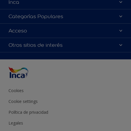
Inca
Acerca de Inca
Categorías Populares
Contactanos
Colores
Acceso
Encontrá un distribuidor Inca
Productos
Mapa del sitio
Accesibilidad
Otros sitios de interés
Inspiración
Términos y Condiciones de Venta
Precisión del color
Asesoramiento
Línea Industrial
Color del año Inca
Cookies
Cookie settings
Política de privacidad
Legales