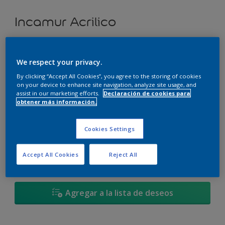
Incamur Acrilico
Azul Informal - 04BB 34/244
We respect your privacy.
Cambiar de color
By clicking “Accept All Cookies”, you agree to the storing of cookies
on your device to enhance site navigation, analyze site usage, and
Tamaño
assist in our marketing efforts.
Declaración de cookies para
obtener más información.
3,6L
17,4L
Cookies Settings
Cantidad
Calculadora de pintura
Accept All Cookies
Reject All
Calcular
Agregar a la lista de deseos