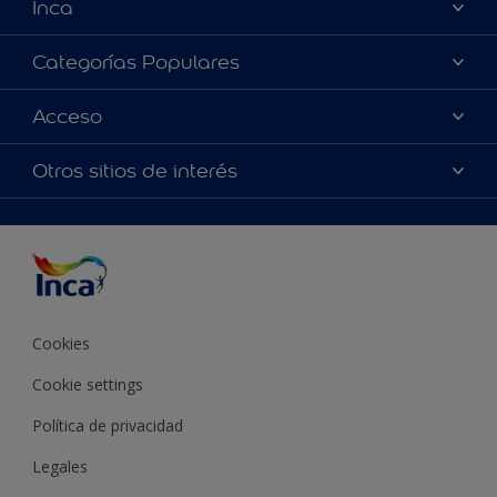
Inca
Acerca de Inca
Categorías Populares
Contactanos
Colores
Acceso
Encontrá un distribuidor Inca
Productos
Mapa del sitio
Accesibilidad
Otros sitios de interés
Inspiración
Términos y Condiciones de Venta
Precisión del color
Asesoramiento
Línea Industrial
Color del año Inca
Cookies
Cookie settings
Política de privacidad
Legales