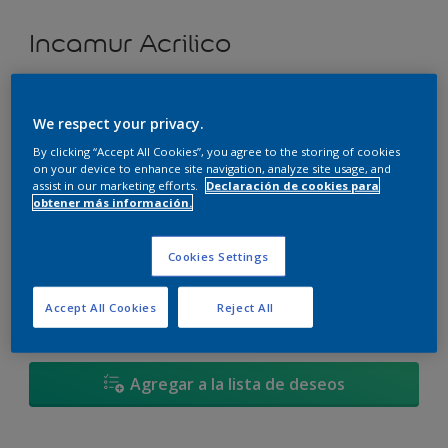
Incamur Acrilico
Glamour - 00YY 83/046
We respect your privacy.
Cambiar de color
By clicking “Accept All Cookies”, you agree to the storing of cookies
on your device to enhance site navigation, analyze site usage, and
Tamaño
assist in our marketing efforts.
Declaración de cookies para
obtener más información.
3,6L
17,4L
Cookies Settings
Cantidad
Calculadora de pintura
Accept All Cookies
Reject All
Calcular
Agregar a la lista de deseos