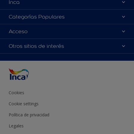
Inca
Acerca de Inca
Categorías Populares
Contactanos
Colores
Acceso
Encontrá un distribuidor Inca
Productos
Mapa del sitio
Accesibilidad
Otros sitios de interés
Inspiración
Términos y Condiciones de Venta
Precisión del color
Asesoramiento
Línea Industrial
Color del año Inca
Cookies
Cookie settings
Política de privacidad
Legales