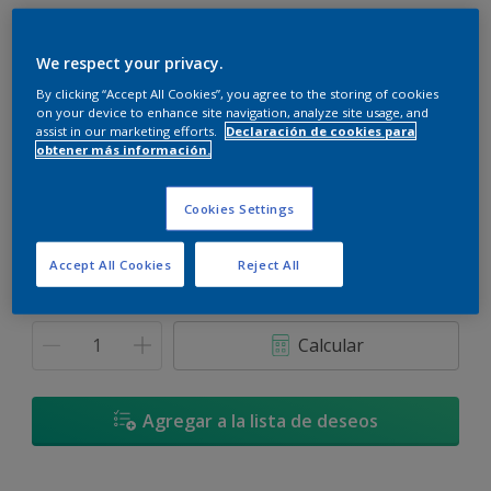
We respect your privacy.
By clicking “Accept All Cookies”, you agree to the storing of cookies
on your device to enhance site navigation, analyze site usage, and
Piedra Esculpida
assist in our marketing efforts.
Declaración de cookies para
Cambiar de color
obtener más información.
Tamaño
Cookies Settings
3,6 L
17,4 L
Accept All Cookies
Reject All
Cantidad
Calculadora de pintura
Calcular
Agregar a la lista de deseos