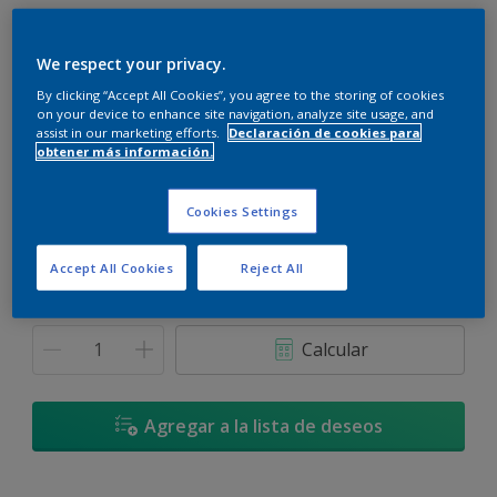
We respect your privacy.
By clicking “Accept All Cookies”, you agree to the storing of cookies
on your device to enhance site navigation, analyze site usage, and
Támara
assist in our marketing efforts.
Declaración de cookies para
Cambiar de color
obtener más información.
Tamaño
Cookies Settings
3,6 L
17,4 L
Accept All Cookies
Reject All
Cantidad
Calculadora de pintura
Calcular
Agregar a la lista de deseos