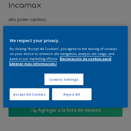
Incamax
Alto poder cubritivo.
Seleccionar un color
We respect your privacy.
By clicking “Accept All Cookies”, you agree to the storing of cookies
on your device to enhance site navigation, analyze site usage, and
assist in our marketing efforts.
Declaración de cookies para
3,6 L
obtener más información.
3,6 L
Cantidad
Calculadora de pintura
Cookies Settings
4 L
Calcular
17,4 L
Accept All Cookies
Reject All
20 L
Agregar a la lista de deseos