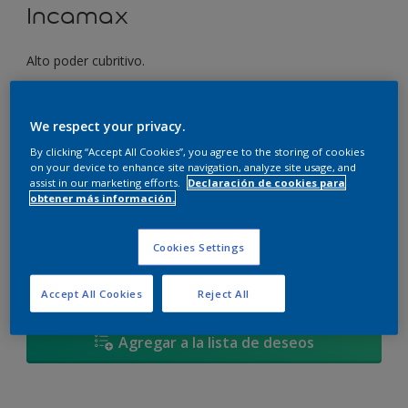
Incamax
Alto poder cubritivo.
Seleccionar un color
We respect your privacy.
By clicking “Accept All Cookies”, you agree to the storing of cookies
on your device to enhance site navigation, analyze site usage, and
assist in our marketing efforts.
Declaración de cookies para
3,6 L
obtener más información.
3,6 L
Cantidad
Calculadora de pintura
Cookies Settings
4 L
Calcular
17,4 L
Accept All Cookies
Reject All
20 L
Agregar a la lista de deseos