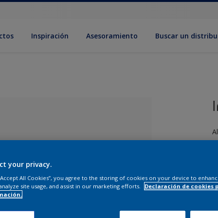
ctos
Inspiración
Asesoramiento
Buscar un distribu
A
ct your privacy.
 “Accept All Cookies”, you agree to the storing of cookies on your device to enhanc
analyze site usage, and assist in our marketing efforts.
Declaración de cookies 
mación.
ado el color