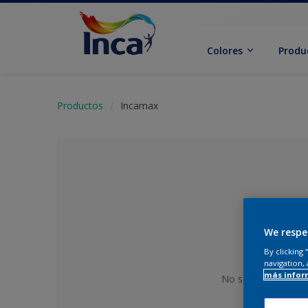
Colores
Produ
Productos
Incamax
We respe
By clicking
navigation, 
más infor
No se ha seleccion