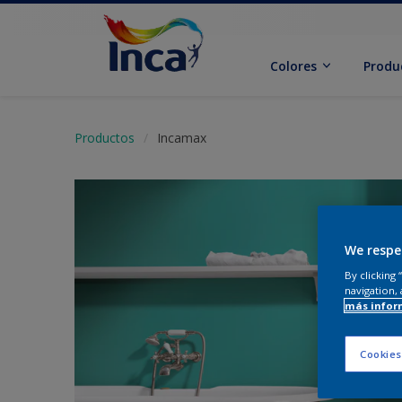
Colores
Produ
Productos
Incamax
We respe
By clicking
navigation, 
más infor
Cookies