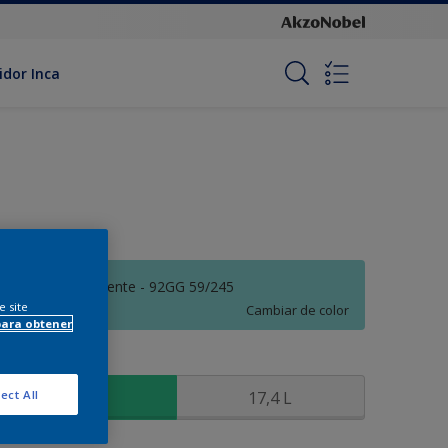
idor Inca
Celeste Floreciente - 92GG 59/245
e site
Cambiar de color
para obtener
amaño
3,6 L
17,4 L
ect All