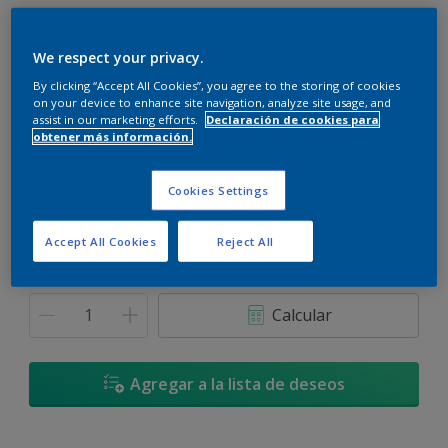
We respect your privacy.
By clicking “Accept All Cookies”, you agree to the storing of cookies
on your device to enhance site navigation, analyze site usage, and
Isla de Palomas - 90RR 22/126
assist in our marketing efforts.
Declaración de cookies para
Cambiar de color
obtener más información.
Tamaño
Cookies Settings
3,6 L
17,4 L
Accept All Cookies
Reject All
Cantidad
Calculadora de pintura
Calcular
Agregar a la lista de deseos