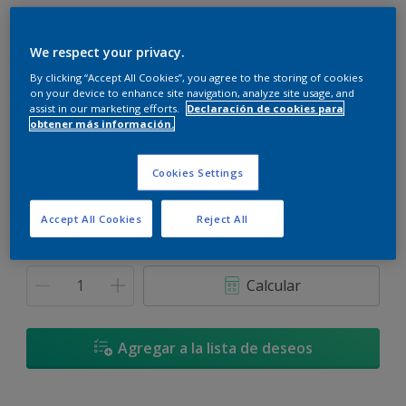
We respect your privacy.
By clicking “Accept All Cookies”, you agree to the storing of cookies
on your device to enhance site navigation, analyze site usage, and
Verde Galés - 90GY 73/059
assist in our marketing efforts.
Declaración de cookies para
Cambiar de color
obtener más información.
Tamaño
Cookies Settings
3,6 L
17,4 L
Accept All Cookies
Reject All
Cantidad
Calculadora de pintura
Calcular
Agregar a la lista de deseos