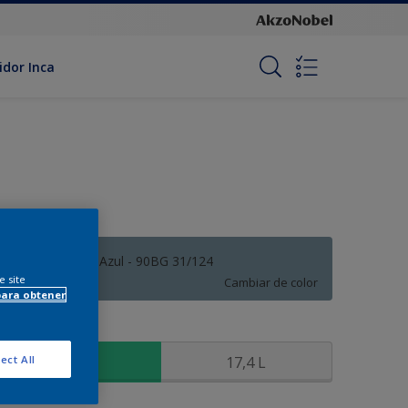
idor Inca
Orilla del Lago Azul - 90BG 31/124
e site
Cambiar de color
para obtener
amaño
3,6 L
17,4 L
ect All