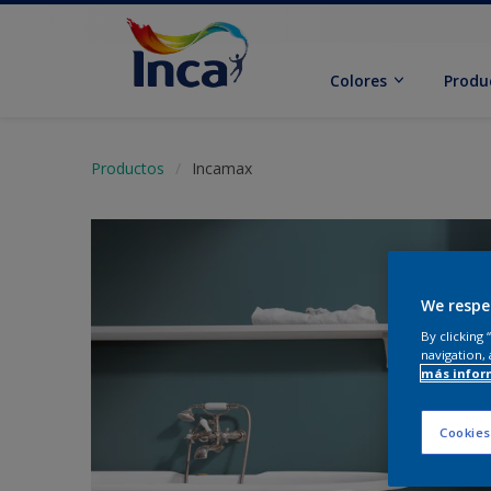
Colores
Produ
Productos
Incamax
We respe
By clicking
navigation, 
más infor
Cookies