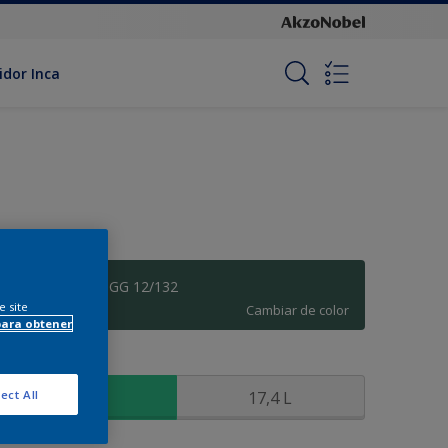
idor Inca
Herbolario - 51GG 12/132
e site
Cambiar de color
para obtener
amaño
3,6 L
17,4 L
ect All