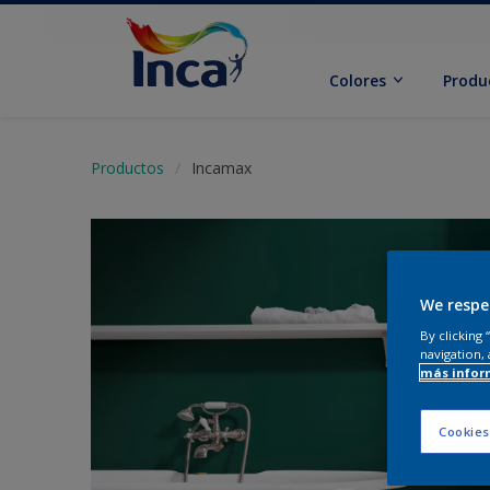
Colores
Produ
Productos
Incamax
We respe
By clicking
navigation, 
más infor
Cookies