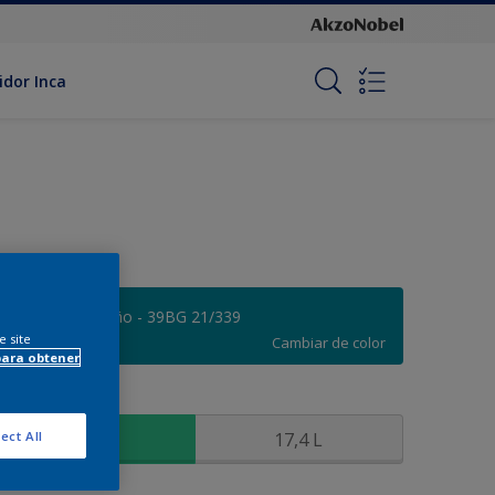
idor Inca
Deleite Caribeño - 39BG 21/339
e site
Cambiar de color
para obtener
amaño
3,6 L
17,4 L
ect All