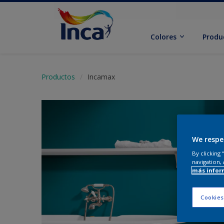
Colores
Produ
Productos
Incamax
We respe
By clicking
navigation, 
más infor
Cookies