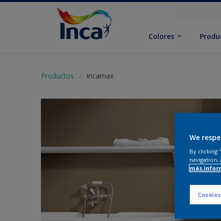
Colores
Produ
Productos
Incamax
We respe
By clicking
navigation, 
más infor
Cookies