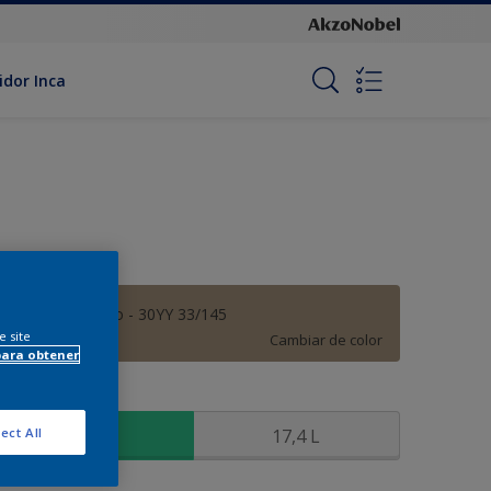
idor Inca
Amaranto Seco - 30YY 33/145
e site
Cambiar de color
para obtener
amaño
3,6 L
17,4 L
ect All