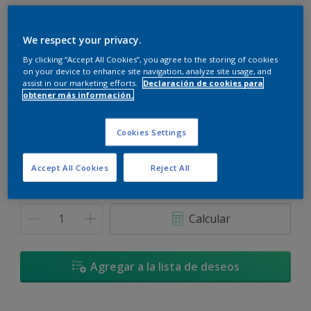
We respect your privacy.
By clicking “Accept All Cookies”, you agree to the storing of cookies
on your device to enhance site navigation, analyze site usage, and
Trufa de Hierbabuena - 30GY 75/251
assist in our marketing efforts.
Declaración de cookies para
Cambiar de color
obtener más información.
Tamaño
Cookies Settings
3,6 L
17,4 L
Accept All Cookies
Reject All
Cantidad
Calculadora de pintura
Calcular
Agregar a la lista de deseos