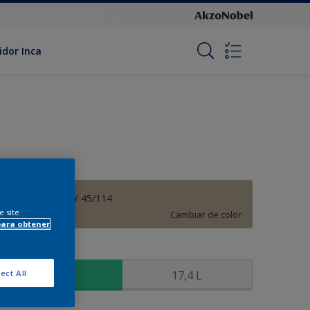
idor Inca
Obelisco - 20YY 45/114
e site
Cambiar de color
para obtener
amaño
3,6 L
17,4 L
ect All