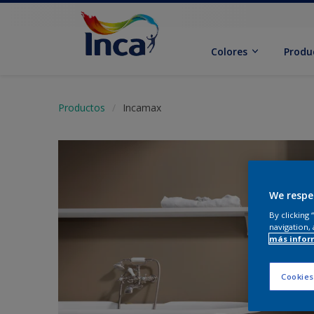
Colores
Produ
Productos
Incamax
We respe
By clicking
navigation, 
más infor
Cookies