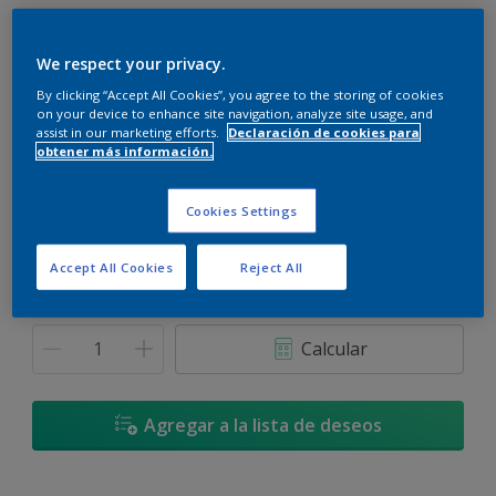
We respect your privacy.
By clicking “Accept All Cookies”, you agree to the storing of cookies
on your device to enhance site navigation, analyze site usage, and
Polvo de Diamantes - 10RB 73/024
assist in our marketing efforts.
Declaración de cookies para
Cambiar de color
obtener más información.
Tamaño
Cookies Settings
3,6 L
17,4 L
Accept All Cookies
Reject All
Cantidad
Calculadora de pintura
Calcular
Agregar a la lista de deseos