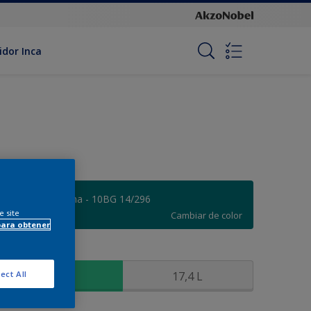
idor Inca
Marea Nocturna - 10BG 14/296
e site
Cambiar de color
para obtener
amaño
3,6 L
17,4 L
ect All