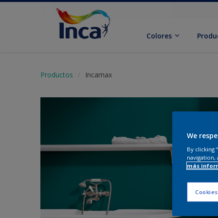
Colores
Produ
Productos
Incamax
We respe
By clicking
navigation, 
más infor
Cookies