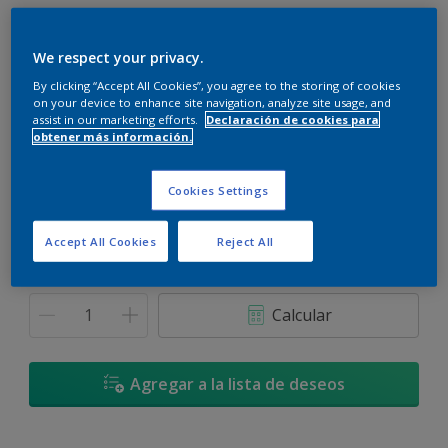
We respect your privacy.
By clicking “Accept All Cookies”, you agree to the storing of cookies
on your device to enhance site navigation, analyze site usage, and
Andino - 09BB 77/019
assist in our marketing efforts.
Declaración de cookies para
Cambiar de color
obtener más información.
Tamaño
Cookies Settings
3,6 L
17,4 L
Accept All Cookies
Reject All
Cantidad
Calculadora de pintura
Calcular
Agregar a la lista de deseos