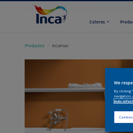
Colores
Produ
Productos
Incamax
We respe
By clicking
navigation, 
más infor
Cookies