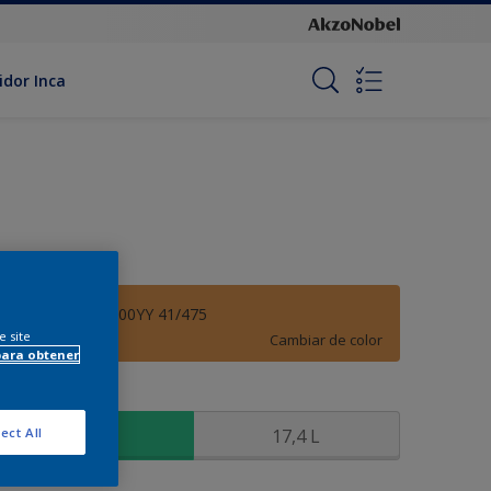
idor Inca
Gota de Miel - 00YY 41/475
e site
Cambiar de color
para obtener
amaño
3,6 L
17,4 L
ect All