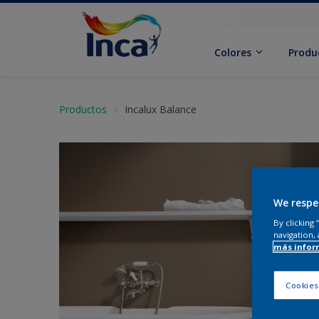
Colores
Produ
Productos
Incalux Balance
We respe
By clicking
navigation, 
más infor
Cookies