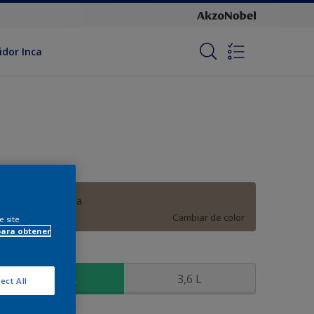
idor Inca
Piedra Esculpida
Cambiar de color
e site
para obtener
amaño
900 ML
3,6 L
ect All