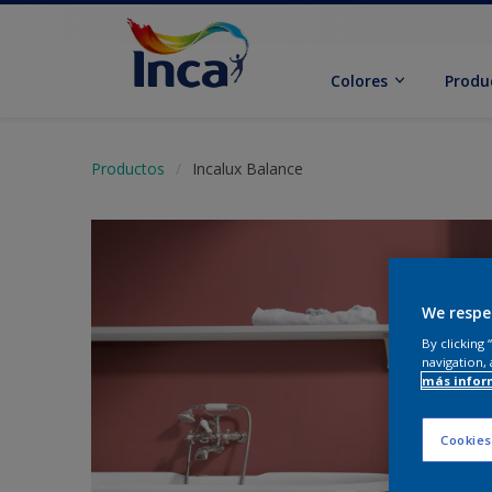
Colores
Produ
Productos
Incalux Balance
We respe
By clicking
navigation, 
más infor
Cookies