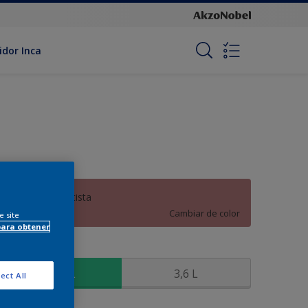
idor Inca
Rosa Renacentista
Cambiar de color
e site
para obtener
amaño
900 ML
3,6 L
ect All