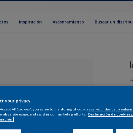
ctos
Inspiración
Asesoramiento
Buscar un distribu
E
ct your privacy.
 “Accept All Cookies”, you agree to the storing of cookies on your device to enhanc
analyze site usage, and assist in our marketing efforts.
Declaración de cookies 
mación.
ado el color