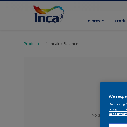
Colores
Produ
Productos
Incalux Balance
We respe
By clicking
navigation, 
más infor
No se ha seleccion