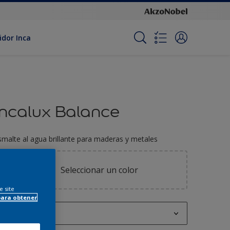
idor Inca
Incalux Balance
smalte al agua brillante para maderas y metales
Seleccionar un color
e site
para obtener
900 ML