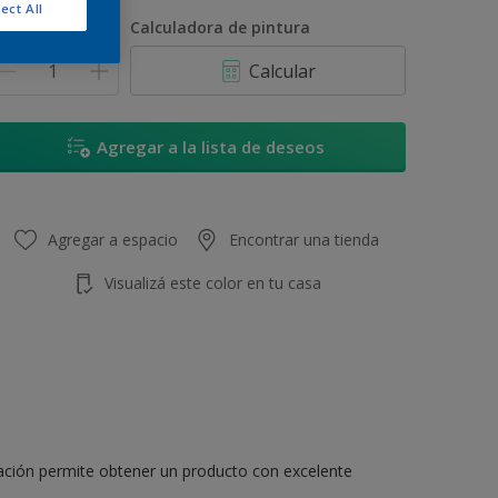
900 ML
ect All
antidad
Calculadora de pintura
1 L
Calcular
3,6 L
4 L
Agregar a la lista de deseos
Agregar a espacio
Encontrar una tienda
Visualizá este color en tu casa
lación permite obtener un producto con excelente