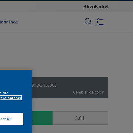
idor Inca
Gris Nórdico - 90BG 16/060
Cambiar de color
e site
para obtener
amaño
900 ML
3,6 L
ect All