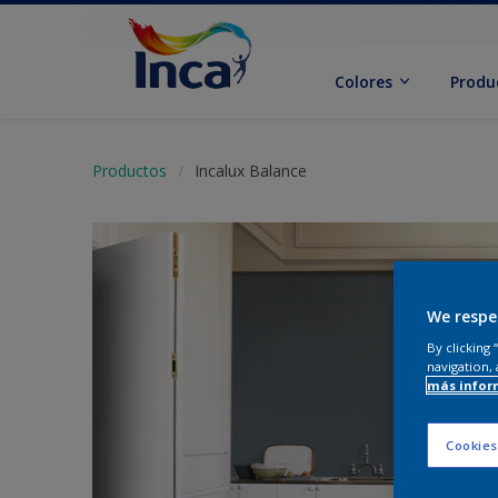
Colores
Produ
Productos
Incalux Balance
We respe
By clicking
navigation, 
más infor
Cookies