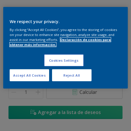
We respect your privacy.
By clicking “Accept All Cookies”, you agree to the storing of cookies
Rulo de Chocolate - 82RR 18/114
on your device to enhance site navigation, analyze site usage, and
Cambiar de color
assist in our marketing efforts.
Declaración de cookies para
obtener más información.
Tamaño
Cookies Settings
900 ML
3,6 L
Accept All Cookies
Reject All
Cantidad
Calculadora de pintura
Calcular
Agregar a la lista de deseos