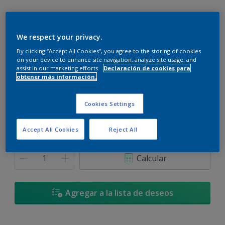
We respect your privacy.
By clicking “Accept All Cookies”, you agree to the storing of cookies
Shakespeare - 70YY 50/383
on your device to enhance site navigation, analyze site usage, and
Cambiar de color
assist in our marketing efforts.
Declaración de cookies para
obtener más información.
Tamaño
Cookies Settings
900 ML
3,6 L
Accept All Cookies
Reject All
Cantidad
Calculadora de pintura
Calcular
Agregar a la lista de deseos