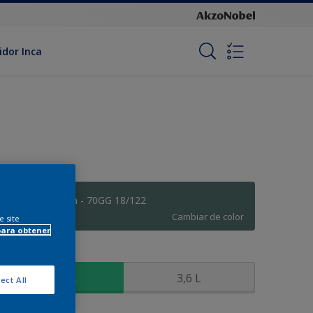
idor Inca
Floresta Oculta - 70GG 18/122
Cambiar de color
e site
para obtener
amaño
900 ML
3,6 L
ect All