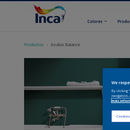
Colores
Produ
Productos
Incalux Balance
We respe
By clicking
navigation, 
más infor
Cookies