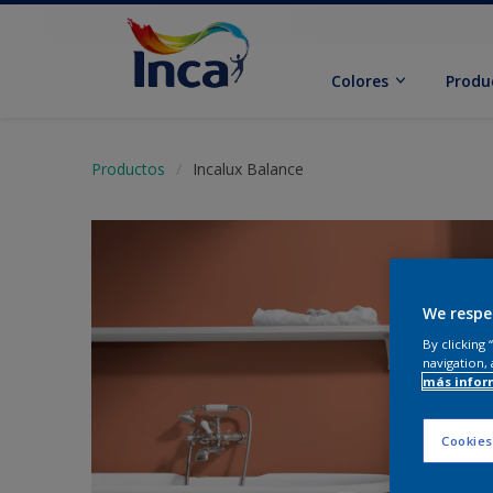
Colores
Produ
Productos
Incalux Balance
We respe
By clicking
navigation, 
más infor
Cookies