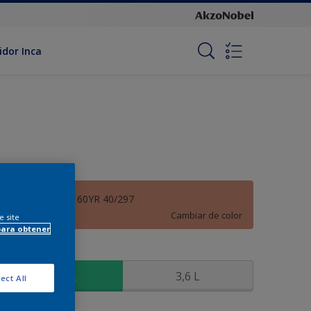
idor Inca
Otoño Cálido - 60YR 40/297
Cambiar de color
e site
para obtener
amaño
900 ML
3,6 L
ect All