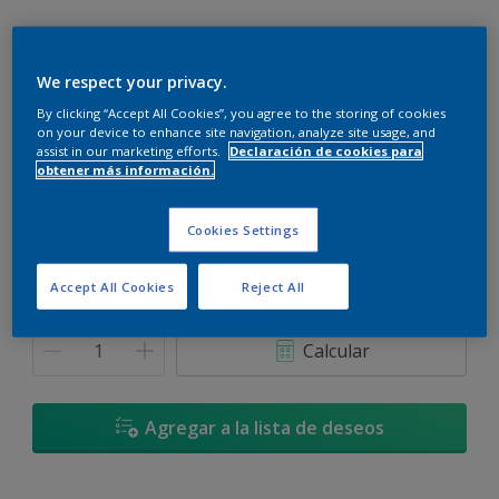
We respect your privacy.
By clicking “Accept All Cookies”, you agree to the storing of cookies
Beige Mineral - 45YY 53/151
on your device to enhance site navigation, analyze site usage, and
Cambiar de color
assist in our marketing efforts.
Declaración de cookies para
obtener más información.
Tamaño
Cookies Settings
900 ML
3,6 L
Accept All Cookies
Reject All
Cantidad
Calculadora de pintura
Calcular
Agregar a la lista de deseos