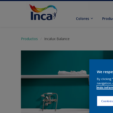
Colores
Produ
Productos
Incalux Balance
We respe
By clicking
navigation, 
más infor
Cookies