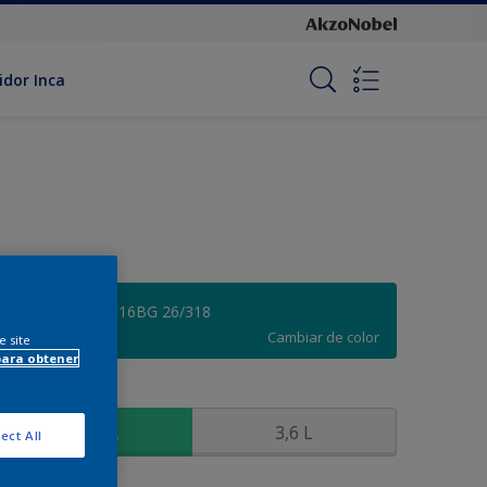
idor Inca
Azul Electrón - 16BG 26/318
Cambiar de color
e site
para obtener
amaño
900 ML
3,6 L
ect All