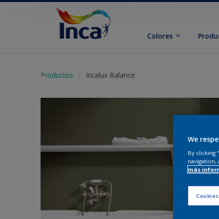
Colores
Produ
Productos
Incalux Balance
We respe
By clicking
navigation, 
más infor
Cookies