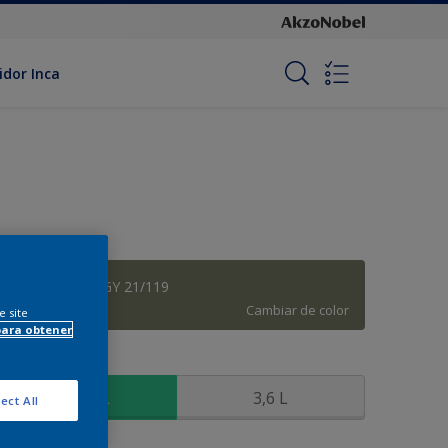
idor Inca
Araucaria - 10GY 21/119
Cambiar de color
e site
para obtener
amaño
900 ML
3,6 L
ect All