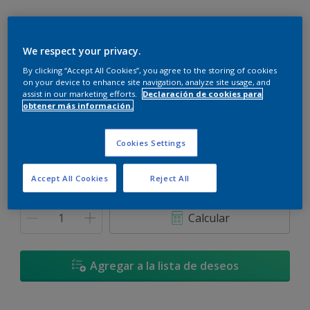
We respect your privacy.
By clicking “Accept All Cookies”, you agree to the storing of cookies
Oriental Increíble * - 04YR 11/537
on your device to enhance site navigation, analyze site usage, and
Cambiar de color
assist in our marketing efforts.
Declaración de cookies para
obtener más información.
Tamaño
Cookies Settings
900 ML
3,6 L
Accept All Cookies
Reject All
Cantidad
Calculadora de pintura
Calcular
Agregar a la lista de deseos