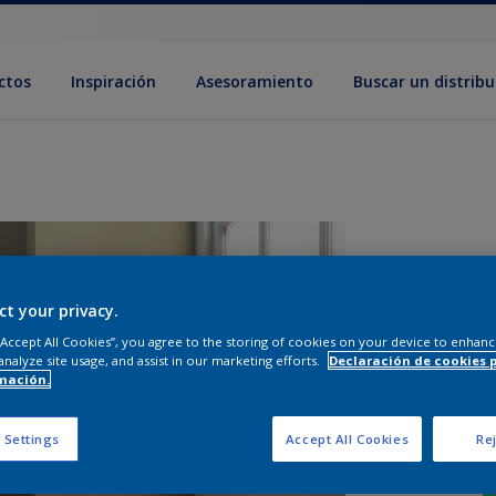
ctos
Inspiración
Asesoramiento
Buscar un distribu
ct your privacy.
 “Accept All Cookies”, you agree to the storing of cookies on your device to enhanc
analyze site usage, and assist in our marketing efforts.
Declaración de cookies 
mación.
 Settings
Accept All Cookies
Rej
T