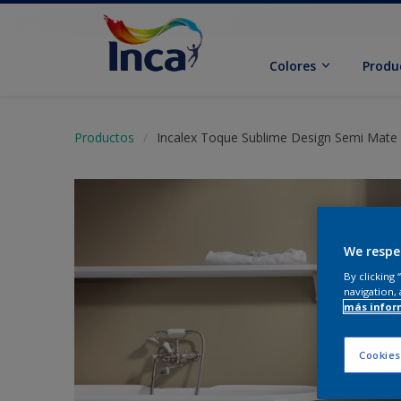
Colores
Produ
Productos
Incalex Toque Sublime Design Semi Mate
We respe
By clicking
navigation, 
más infor
Cookies