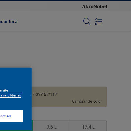
idor Inca
e site
Valle Nublado - 60YY 67/117
para obtener
Cambiar de color
ect All
amaño
900 ML
3,6 L
17,4 L