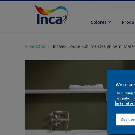
Colores
Produ
Productos
Incalex Toque Sublime Design Semi Mate
We respe
By clicking
navigation, 
más infor
Cookies