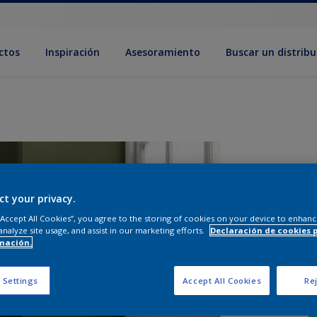
ctos
Inspiración
Asesoramiento
Buscar un distribu
ct your privacy.
 “Accept All Cookies”, you agree to the storing of cookies on your device to enhanc
analyze site usage, and assist in our marketing efforts.
Declaración de cookies 
mación.
 Settings
Accept All Cookies
Rej
T