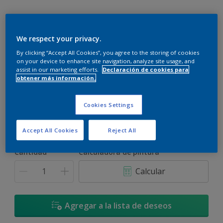
We respect your privacy.
By clicking “Accept All Cookies”, you agree to the storing of cookies
on your device to enhance site navigation, analyze site usage, and
Andino - 09BB 77/019
assist in our marketing efforts.
Declaración de cookies para
obtener más información.
Cambiar de color
Cookies Settings
Tamaño
900 ML
3,6 L
17,4 L
Accept All Cookies
Reject All
Cantidad
Calculadora de pintura
Calcular
Agregar a la lista de deseos