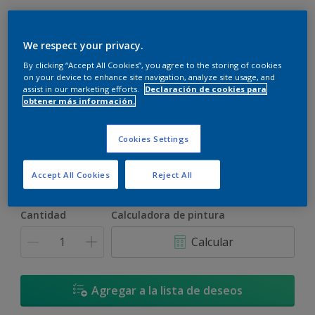
We respect your privacy.
By clicking “Accept All Cookies”, you agree to the storing of cookies
on your device to enhance site navigation, analyze site usage, and
assist in our marketing efforts.
Declaración de cookies para
Mina De Grava
obtener más información.
Cambiar de color
Cookies Settings
Tamaño
900 ML
3,6 L
17,4 L
Accept All Cookies
Reject All
Cantidad
Calculadora de pintura
Calcular
Agregar a la lista de deseos