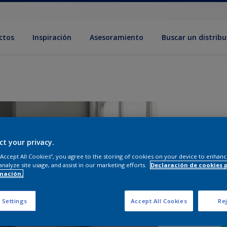
ctos
Inspiración
Asesoramiento
Buscar un distribu
ct your privacy.
 “Accept All Cookies”, you agree to the storing of cookies on your device to enhanc
analyze site usage, and assist in our marketing efforts.
Declaración de cookies 
mación.
 Settings
Accept All Cookies
Rej
T