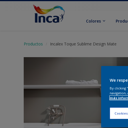
Colores
Produ
Productos
Incalex Toque Sublime Design Mate
We respe
By clicking
navigation, 
más infor
Cookies