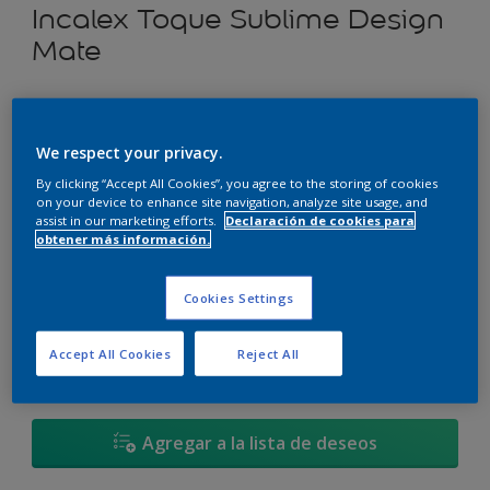
Incalex Toque Sublime Design
Mate
Paredes perfectas.
We respect your privacy.
Seleccionar un color
By clicking “Accept All Cookies”, you agree to the storing of cookies
on your device to enhance site navigation, analyze site usage, and
assist in our marketing efforts.
Declaración de cookies para
obtener más información.
900 ML
Cookies Settings
900 ML
Cantidad
Calculadora de pintura
1 L
Accept All Cookies
Reject All
Calcular
3,6 L
4 L
Agregar a la lista de deseos
17,4 L